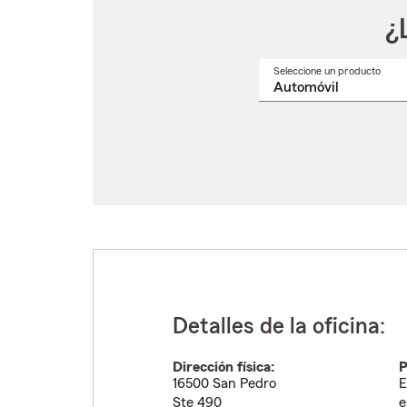
¿
Seleccione un producto
Selec
un
nomb
de
produ
del
menú
despl
Detalles de la oficina:
Dirección física:
P
16500 San Pedro
E
Ste 490
e