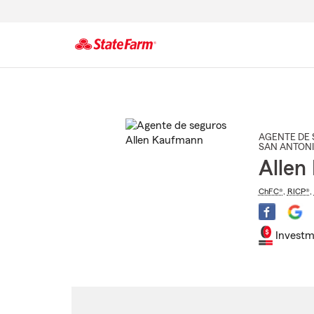
Comienzo
del
contenido
principal
AGENTE DE 
SAN ANTON
Allen
ChFC®
,
RICP®
,
Investm