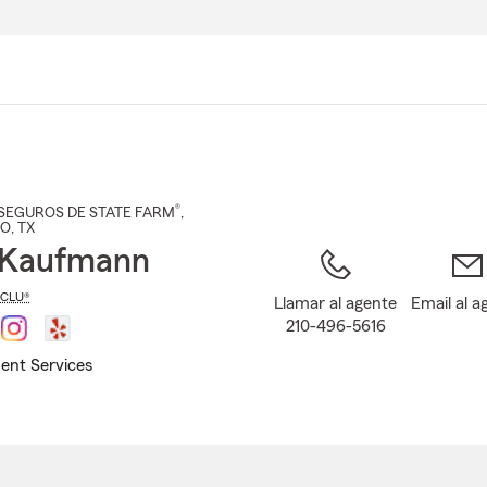
Pasar
al
contenido
principal
®
SEGUROS DE STATE FARM
,
IO
, TX
 Kaufmann
CLU®
Llamar al agente
Email al a
210-496-5616
ent Services