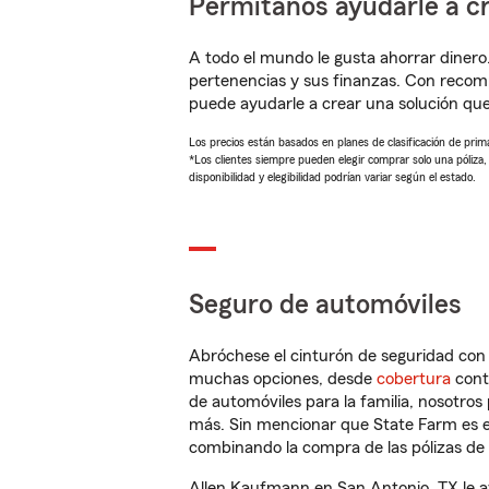
Permítanos ayudarle a cr
A todo el mundo le gusta ahorrar dinero
pertenencias y sus finanzas. Con reco
puede ayudarle a crear una solución qu
Los precios están basados en planes de clasificación de primas
*Los clientes siempre pueden elegir comprar solo una póliza
disponibilidad y elegibilidad podrían variar según el estado.
Seguro de automóviles
Abróchese el cinturón de seguridad co
muchas opciones, desde
cobertura
con
de automóviles para la familia, nosotro
más. Sin mencionar que State Farm es e
combinando la compra de las pólizas de 
Allen Kaufmann en San Antonio, TX le a