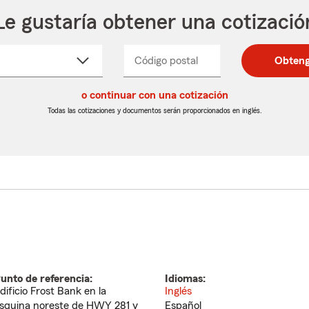
Le gustaría obtener una cotizació
cione
Código postal
Ingresa
Ingresa
Obteng
_____
un
un
re
código
código
cto
o continuar con una cotización
postal
postal
de
de
Todas las cotizaciones y documentos serán proporcionados en inglés.
egable
5
5
dígitos
dígitos
unto de referencia:
Idiomas:
dificio Frost Bank en la
Inglés
squina noreste de HWY 281 y
Español