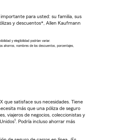
importante para usted: su familia, sus
ólizas y descuentos*, Allen Kaufmann
ilidad y elegibilidad podrían variar.
Los ahorros, nombres de los descuentos, porcentajes,
X que satisface sus necesidades. Tiene
 necesita más que una póliza de seguro
, viajeros de negocios, coleccionistas y
1
 Unidos
. Podría incluso ahorrar más
n de seguro de carros en línea. ¡Es