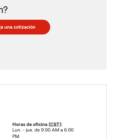
n?
a una cotización
Horas de oficina (
CST
):
Lun. - jue. de 9:00 AM a 6:00
PM