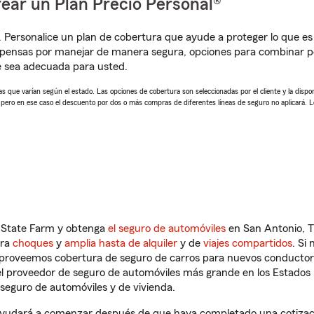
ear un Plan Precio Personal®
. Personalice un plan de cobertura que ayude a proteger lo que es 
mpensas por manejar de manera segura, opciones para combinar p
e sea adecuada para usted.
 que varían según el estado. Las opciones de cobertura son seleccionadas por el cliente y la disponib
, pero en ese caso el descuento por dos o más compras de diferentes líneas de seguro no aplicará. 
n State Farm y obtenga
el seguro de automóviles
en San Antonio, T
tra
choques
y
amplia hasta de alquiler
y de
viajes compartidos
. Si
s proveemos cobertura de seguro de carros para nuevos conductores
l proveedor de seguro de automóviles más grande en los Estados
seguro de automóviles y de vivienda.
yudará a comenzar después de que haya completado una cotizació